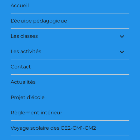
Accueil
L’équipe pédagogique
ouvrir
Les classes
le
sous-
menu
ouvrir
Les activités
le
sous-
menu
Contact
Actualités
Projet d’école
Règlement intérieur
Voyage scolaire des CE2-CM1-CM2