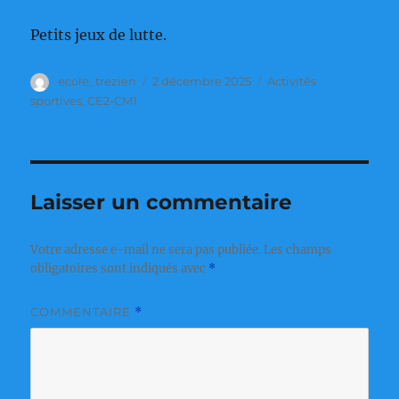
Petits jeux de lutte.
Auteur
Publié
Catégories
ecole_trezien
2 décembre 2025
Activités
le
sportives
,
CE2-CM1
Laisser un commentaire
Votre adresse e-mail ne sera pas publiée.
Les champs
obligatoires sont indiqués avec
*
COMMENTAIRE
*