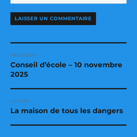
Navigation
PRÉCÉDENT
de
Conseil d’école – 10 novembre
Publication
précédente :
2025
l’article
SUIVANT
La maison de tous les dangers
Publication
suivante :