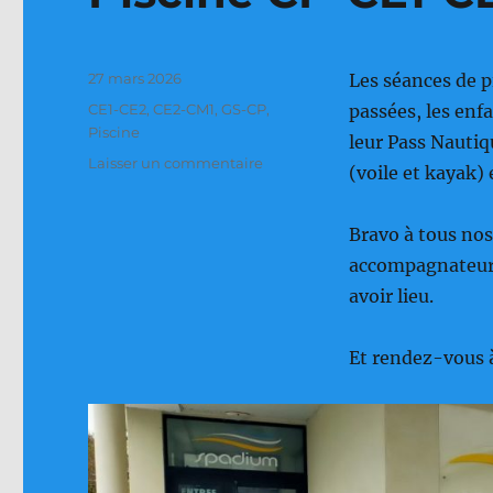
Publié
27 mars 2026
Les séances de p
le
Catégories
CE1-CE2
,
CE2-CM1
,
GS-CP
,
passées, les enf
Piscine
leur Pass Nautiq
sur
Laisser un commentaire
(voile et kayak
Piscine
CP-
CE1-
Bravo à tous nos
CE2
accompagnateurs 
avoir lieu.
Et rendez-vous à