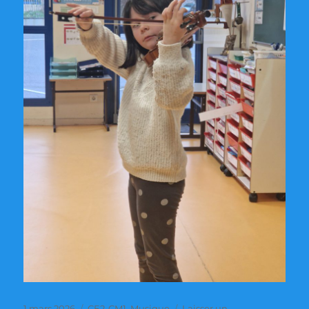
Publié
Catégories
1 mars 2026
CE2-CM1
,
Musique
Laisser un