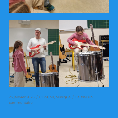
Publié
Catégories
26 janvier 2026
CE2-CM1
,
Musique
Laisser un
le
sur
commentaire
Présentation
d’instruments