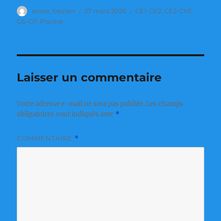
Auteur
Publié
Catégories
ecole_trezien
27 mars 2026
CE1-CE2
,
CE2-CM1
,
le
GS-CP
,
Piscine
Laisser un commentaire
Votre adresse e-mail ne sera pas publiée.
Les champs
obligatoires sont indiqués avec
*
COMMENTAIRE
*