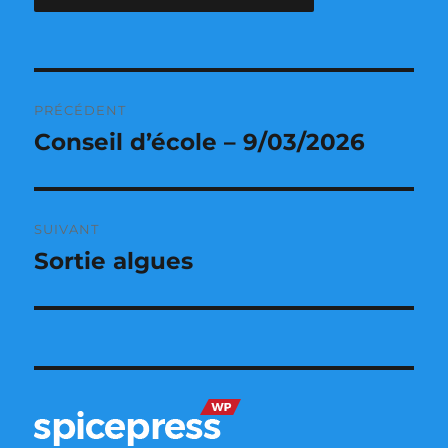
Navigation
PRÉCÉDENT
de
Conseil d’école – 9/03/2026
Publication
précédente :
l’article
SUIVANT
Sortie algues
Publication
suivante :