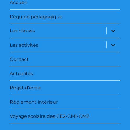
Accueil
L’équipe pédagogique
ouvrir
Les classes
le
sous-
menu
ouvrir
Les activités
le
sous-
menu
Contact
Actualités
Projet d’école
Règlement intérieur
Voyage scolaire des CE2-CM1-CM2