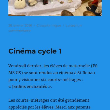
Publié
Catégories
26 janvier 2026
Classe bilingue
Laisser un
le
sur
commentaire
Animation
à
la
Cinéma cycle 1
médiathèque
Vendredi dernier, les élèves de maternelle (PS
MS GS) se sont rendus au cinéma à St Renan
pour y visionner six courts-métrages :
« Jardins enchantés ».
Les courts-métrages ont été grandement
appréciés par les élèves. Merci aux parents