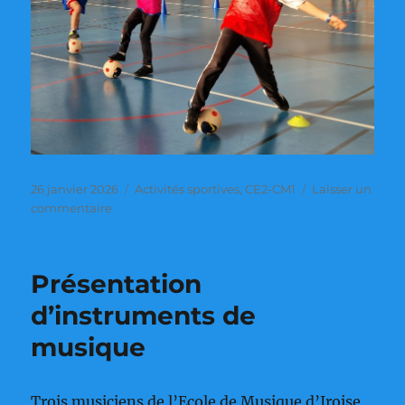
Publié
Catégories
26 janvier 2026
Activités sportives
,
CE2-CM1
Laisser un
le
sur
commentaire
Balle
au
pied
Présentation
d’instruments de
musique
Trois musiciens de l’Ecole de Musique d’Iroise