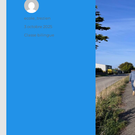
Auteur
ecole_trezien
Publié
3 octobre 2025
le
Catégories
Classe bilingue