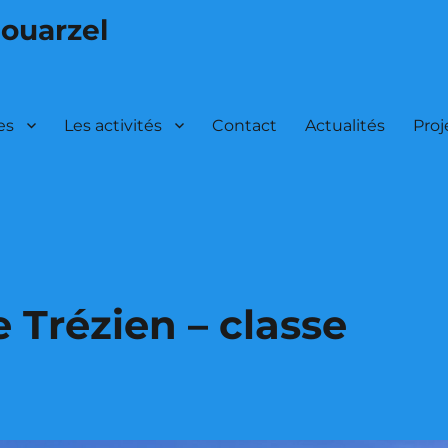
louarzel
es
Les activités
Contact
Actualités
Proj
 Trézien – classe