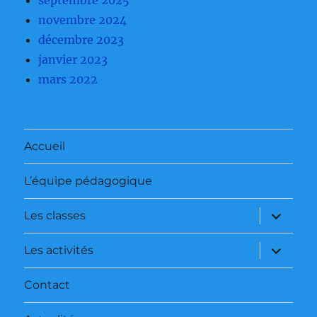
novembre 2024
décembre 2023
janvier 2023
mars 2022
Accueil
L’équipe pédagogique
ouvrir
Les classes
le
sous-
menu
ouvrir
Les activités
le
sous-
menu
Contact