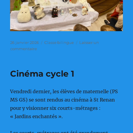
Publié
Catégories
26 janvier 2026
Classe bilingue
Laisser un
le
sur
commentaire
Animation
à
la
Cinéma cycle 1
médiathèque
Vendredi dernier, les élèves de maternelle (PS
MS GS) se sont rendus au cinéma à St Renan
pour y visionner six courts-métrages :
« Jardins enchantés ».
Les courts-métrages ont été grandement