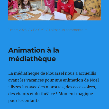
Publié
Catégories
sur
1 mars 2026
CE2-CM1
Laisser un commentaire
le
Animation
à
la
Animation à la
médiathèqu
sur
médiathèque
les
Amérindiens
La médiathèque de Plouarzel nous a accueillis
avant les vacances pour une animation de Noël
: livres lus avec des marottes, des accessoires,
des chants et du théâtre ! Moment magique
pour les enfants !